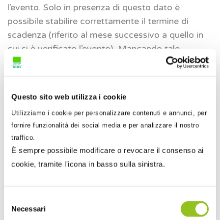
l’evento. Solo in presenza di questo dato è
possibile stabilire correttamente il termine di
scadenza (riferito al mese successivo a quello in
cui si è verificato l’evento). Mancando tale
specifica indicazione, l’Istituto considera come
inizio della sospensione dell’attività lavorativa il
lunedì della prima settimana oggetto della
Questo sito web utilizza i cookie
domanda.
Utilizziamo i cookie per personalizzare contenuti e annunci, per
fornire funzionalità dei social media e per analizzare il nostro
È emerso inoltre che, nel caso di istanze per
traffico.
eventi meteo
che si verificano in mesi diversi,
È sempre possibile modificare o revocare il consenso ai
numerose aziende presentano un’unica domanda
cookie, tramite l'icona in basso sulla sinistra.
entro il termine del mese successivo a quello in
cui si è verificato l’ultimo evento meteo. Ciò
accade anche quando detti eventi sono collocati
Selezione
Necessari
nella settimana compresa tra la fine di un mese e
del