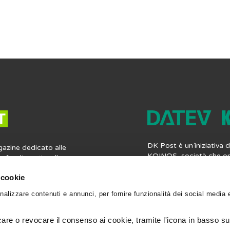
coli
DK Post è un’iniziativa
gazine dedicato alle
KOINOS, società che op
profondimenti e alle
mercato italiano del sof
ia contabile, fiscale,
professionisti, offren
 cookie
 lavoro. Ma non solo:
completa di applicazioni
nformazioni utili per la
nalizzare contenuti e annunci, per fornire funzionalità dei social media 
contabilità, i bilanci, le 
gli strumenti per
fiscali e le paghe. Vieni
ionale. Leggi, scrivi e
datevkoinos.it
.
 Post.
re o revocare il consenso ai cookie, tramite l'icona in basso sul