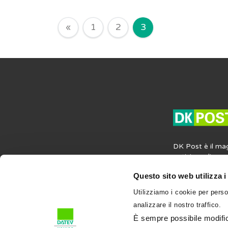
Navigazione degli arti
«
1
2
3
DK Post è il ma
notizie, agli ap
opinioni in mater
Questo sito web utilizza i
societaria e del
contiene anche i
Utilizziamo i cookie per perso
professione e su
analizzare il nostro traffico.
l’attività profess
condividi su DK
È sempre possibile modifica