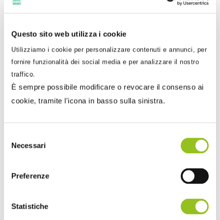
Dal 1° gennaio 2022 verrà meno lo strumento
dell’esterometro. Vediamo insieme la disciplina ancora
valida fino a...
Questo sito web utilizza i cookie
Utilizziamo i cookie per personalizzare contenuti e annunci, per
fornire funzionalità dei social media e per analizzare il nostro
traffico.
È sempre possibile modificare o revocare il consenso ai
cookie, tramite l'icona in basso sulla sinistra.
Selezione
Necessari
del
consenso
Preferenze
29 Ottobre 2021
Statistiche
Stefano Setti