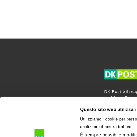
DK Post è il ma
notizie, agli ap
opinioni in mater
Questo sito web utilizza i
societaria e del
contiene anche i
Utilizziamo i cookie per perso
professione e su
analizzare il nostro traffico.
l’attività profess
condividi su DK
È sempre possibile modifica