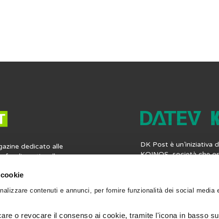
DK Post è un’iniziativa
gazine dedicato alle
KOINOS, società che op
profondimenti e alle
mercato italiano del sof
ia contabile, fiscale,
professionisti, offren
 cookie
 lavoro. Ma non solo:
completa di applicazioni
nformazioni utili per la
nalizzare contenuti e annunci, per fornire funzionalità dei social media 
contabilità, i bilanci, le 
gli strumenti per
fiscali e le paghe. Vieni
ionale. Leggi, scrivi e
datevkoinos.it
.
 Post.
re o revocare il consenso ai cookie, tramite l'icona in basso sul