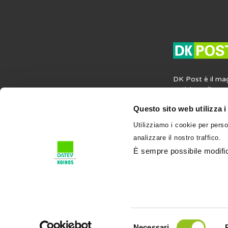
DK Post è il ma
notizie, agli ap
opinioni in mater
Questo sito web utilizza i
societaria e del
contiene anche i
Utilizziamo i cookie per perso
professione e su
analizzare il nostro traffico.
l’attività profess
condividi su DK
È sempre possibile modifica
Selezione
Necessari