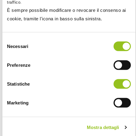
traffico.
23 Giugno 2025
È sempre possibile modificare o revocare il consenso ai
Stefano Setti
cookie, tramite l'icona in basso sulla sinistra.
Split payment: dal 1° luglio 2025 escluse le società
FTSE MIB
Selezione
Con l’art. 10 del D.L. “fiscale” 17 giugno 2025, n. 84, il
Necessari
del
legislatore interviene sulla disciplina dello split p...
consenso
Preferenze
Statistiche
Marketing
Mostra dettagli