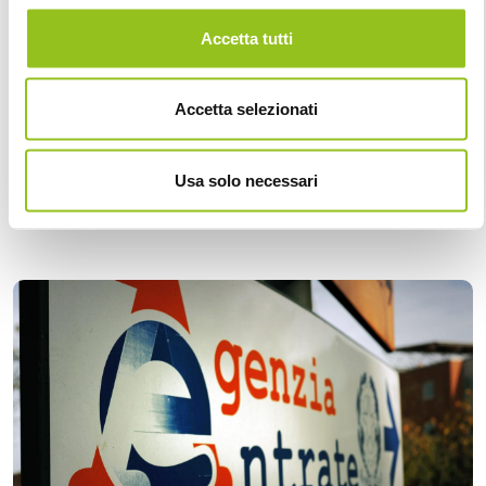
Accetta tutti
13 Giugno 2025
Stefano Setti
Accetta selezionati
Reverse charge per i forfettari: IVA a debito
versata trimestralmente
Usa solo necessari
Con l’art. 6 del Decreto Legislativo correttivo n. 81 del
12 giugno 2025, pubblicato in G.U. n. 134 del 12 giugn...