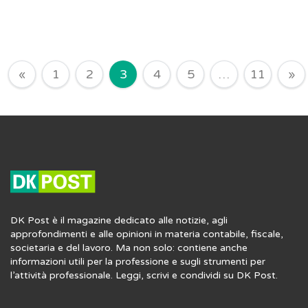
Navigazione degli articoli
«
1
2
3
4
5
…
11
»
DK Post è il magazine dedicato alle notizie, agli
approfondimenti e alle opinioni in materia contabile, fiscale,
societaria e del lavoro. Ma non solo: contiene anche
informazioni utili per la professione e sugli strumenti per
l’attività professionale. Leggi, scrivi e condividi su DK Post.