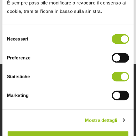
È sempre possibile modificare o revocare il consenso ai
Con il Provvedimento n. 18379 l’Agenzia delle Entrate
cookie, tramite l'icona in basso sulla sinistra.
ha esteso ulteriormente i casi in cui è possibile utilizza...
Selezione
Necessari
del
consenso
Preferenze
Statistiche
Marketing
DK Post è il magazine dedicato alle notizie, agli
approfondimenti e alle opinioni in materia contabile, fiscale,
Mostra dettagli
societaria e del lavoro. Ma non solo: contiene anche
informazioni utili per la professione e sugli strumenti per
l’attività professionale. Leggi, scrivi e condividi su DK Post.