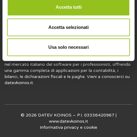
l’attività professionale. Leggi, scrivi e condividi su DK Post.
Accetta tutti
Accetta selezionati
Usa solo necessari
DK Post è un’iniziativa di DATEV KOINOS, società che opera
nel mercato italiano del software per i professionisti, offrendo
una gamma completa di applicazioni per la contabilità, i
bilanci, le dichiarazioni fiscali e le paghe. Vieni a conoscerci su
datevkoinos.it
.
© 2026 DATEV KOINOS – P.I. 03336420967 |
www.datevkoinos.it
Informativa privacy
e
cookie