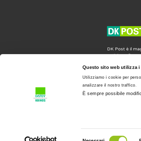
DK Post è il ma
notizie, agli ap
opinioni in mater
Questo sito web utilizza i
societaria e del
contiene anche i
Utilizziamo i cookie per perso
professione e su
analizzare il nostro traffico.
l’attività profess
condividi su DK
È sempre possibile modifica
Selezione
Necessari