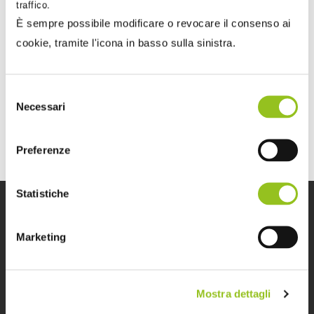
traffico.
edilizi, interessi e assicurazione professionale
È sempre possibile modificare o revocare il consenso ai
Con la recente Risposta ad interpello n. 171/2025,
cookie, tramite l'icona in basso sulla sinistra.
l’Agenzia delle Entrate ha fornito interessanti
chiarimenti a...
Selezione
Necessari
del
consenso
Preferenze
Statistiche
Marketing
DK Post è il magazine dedicato alle notizie, agli
Mostra dettagli
approfondimenti e alle opinioni in materia contabile, fiscale,