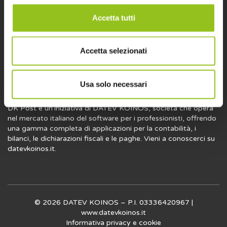
societaria e del lavoro. Ma non solo: contiene anche
informazioni utili per la professione e sugli strumenti per
Accetta tutti
l’attività professionale. Leggi, scrivi e condividi su DK Post.
Accetta selezionati
Usa solo necessari
DK Post è un’iniziativa di DATEV KOINOS, società che opera
nel mercato italiano del software per i professionisti, offrendo
una gamma completa di applicazioni per la contabilità, i
bilanci, le dichiarazioni fiscali e le paghe. Vieni a conoscerci su
datevkoinos.it
.
© 2026 DATEV KOINOS – P.I. 03336420967 |
www.datevkoinos.it
Informativa privacy
e
cookie