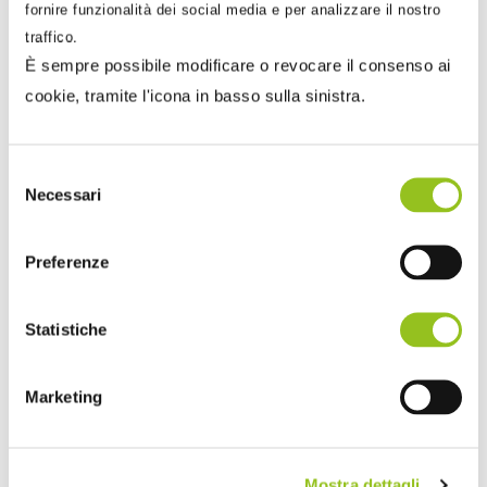
fornire funzionalità dei social media e per analizzare il nostro
traffico.
È sempre possibile modificare o revocare il consenso ai
cookie, tramite l'icona in basso sulla sinistra.
Selezione
Necessari
del
consenso
Preferenze
10 Gennaio 2025
Stefano Setti
Legge di Bilancio 2025: le principali novità fiscali
Statistiche
La riduzione delle aliquote IRPEF da quattro a tre
diventa permanente. È entrata in vigore il 1° gennaio la
Marketing
legg...
Mostra dettagli