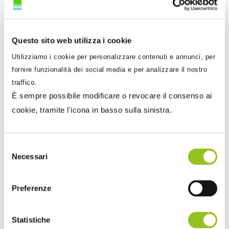
sito internet istituzionale e comunicato all’agente
della riscossione
entro il 30 giugno 2026
, secondo
le modalità che saranno rese note dall’agente
Questo sito web utilizza i cookie
stesso entro il 15 giugno 2026.
Utilizziamo i cookie per personalizzare contenuti e annunci, per
fornire funzionalità dei social media e per analizzare il nostro
I provvedimenti degli enti locali acquistano
traffico.
efficacia con la
pubblicazione sul sito internet
È sempre possibile modificare o revocare il consenso ai
istituzionale
dell’ente creditore; dovranno essere
cookie, tramite l'icona in basso sulla sinistra.
trasmessi al Ministero dell’economia e delle
finanze – Dipartimento delle finanze entro il 30
Selezione
settembre 2026, ma ai soli fini statistici.
Necessari
del
consenso
3. Rottamazione Enti locali:
Preferenze
adempimenti e scadenze per i
contribuenti
Statistiche