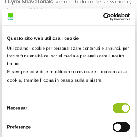
I
Lynx Shavetorials
sono nati dopo l’osservazione,
da parte di Unilever, delle
keyword
di ricerca più
utilizzate dagli utenti di sesso maschile. In
particolare, quella che aveva un tasso di crescita
maggiore era proprio “come radersi
Questo sito web utilizza i cookie
ascelle/torace/schiena, inguine”.
Utilizziamo i cookie per personalizzare contenuti e annunci, per
fornire funzionalità dei social media e per analizzare il nostro
Unilever ha quindi coinvolto Lynx e il team
traffico.
creativo dell’agenzia olandese 72&Sunny per
È sempre possibile modificare o revocare il consenso ai
sviluppare una serie che utilizzasse non solo il
cookie, tramite l'icona in basso sulla sinistra.
meccanismo coinvolgente dell’ironia ma quello
emergente dell’ASMR, cioè quelle tecniche che
propongono contenuti in grado di stimolare i
Selezione
Necessari
del
meridiani sensoriali (Autonomous Sensory
consenso
Meridian Response – ASMR) suscitando una
risposta particolare del nostro cervello.
Preferenze