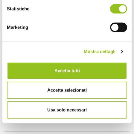
Ognuno dei tutorial, dalla durata di 3-4 minuti, è
Statistiche
recitato da un attore britannico e propone una
resa del processo il più realistica possibile, senza
Marketing
tuttavia mostrare nulla che la piattaforma video
potrebbe ritenere inadeguata. Lo stile visual
ASMR intende provocare una risposta di tipo
Mostra dettagli
sensoriale all’utente come, ad esempio, il
rilassamento o la paura.
Accetta tutti
Solo che questa volta il risultato è, oltre che
pratico, in alcuni casi addirittura esilarante.
Accetta selezionati
For men only
ma… anche no.
Qui il canale
YouTube
.
Usa solo necessari