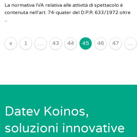
La normativa IVA relativa alle attività di spettacolo è
contenuta nell’art. 74-quater del D.P.R. 633/1972 oltre
...
Navigazione degli articoli
«
1
…
43
44
45
46
47
…
Datev Koinos,
soluzioni innovative