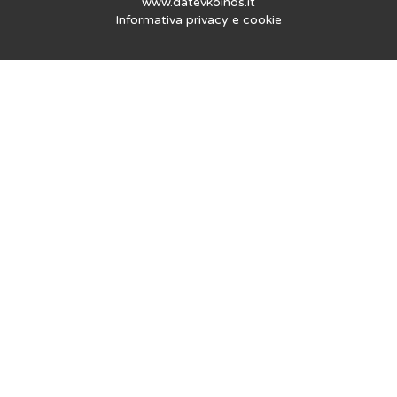
www.datevkoinos.it
Informativa privacy
e
cookie