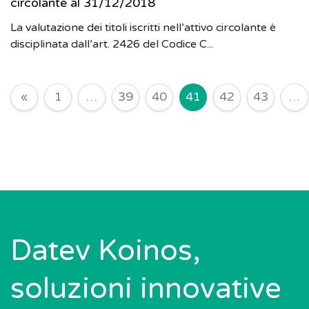
circolante al 31/12/2018
La valutazione dei titoli iscritti nell’attivo circolante è
disciplinata dall’art. 2426 del Codice C...
Navigazione degli articoli
«
1
…
39
40
41
42
43
…
Datev Koinos,
soluzioni innovative