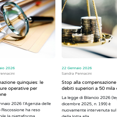
aio 2026
22 Gennaio 2026
ennacini
Sandra Pennacini
azione quinquies: le
Stop alla compensazione
ure operative per
debiti superiori a 50 mila
one
La legge di Bilancio 2026 (l
ennaio 2026 l’Agenzia delle
dicembre 2025, n. 199) è
-Riscossione ha reso
nuovamente intervenuta sul
bile la piattaforma
della lotta alla ...