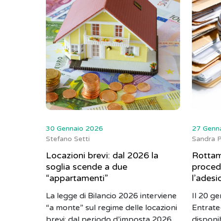
30 Gennaio 2026
27 Genn
Stefano Setti
Sandra P
Locazioni brevi: dal 2026 la
Rottam
soglia scende a due
proced
“appartamenti”
l’adesi
La legge di Bilancio 2026 interviene
Il 20 g
“a monte” sul regime delle locazioni
Entrate
brevi: dal periodo d’imposta 2026
disponi