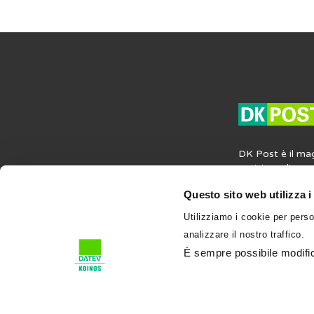
DK Post è il ma
notizie, agli ap
opinioni in mater
Questo sito web utilizza i
societaria e del
contiene anche i
Utilizziamo i cookie per perso
professione e su
analizzare il nostro traffico.
l’attività profess
condividi su DK
È sempre possibile modifica