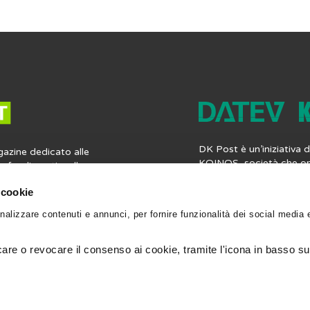
DK Post è un’iniziativa
gazine dedicato alle
KOINOS, società che op
profondimenti e alle
mercato italiano del sof
ia contabile, fiscale,
professionisti, offren
 cookie
 lavoro. Ma non solo:
completa di applicazioni
nformazioni utili per la
nalizzare contenuti e annunci, per fornire funzionalità dei social media 
contabilità, i bilanci, le 
gli strumenti per
fiscali e le paghe. Vieni
ionale. Leggi, scrivi e
datevkoinos.it
.
 Post.
re o revocare il consenso ai cookie, tramite l'icona in basso sul