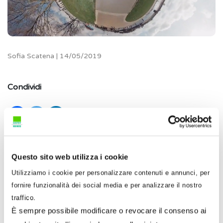
Sofia Scatena | 14/05/2019
Condividi
Una
video-tecnologia innovativa
può trasformare
le vie del nostro quartiere in un piccolo pianeta. La
Questo sito web utilizza i cookie
bizzarra idea è del tedesco Jonas Ginter, che
Utilizziamo i cookie per personalizzare contenuti e annunci, per
riesce a trasformare le immagini di luoghi
fornire funzionalità dei social media e per analizzare il nostro
qualunque delle nostre piazze e vie in sfere, un po’
traffico.
come fece Antoine de Saint-Exupery raccontando
È sempre possibile modificare o revocare il consenso ai