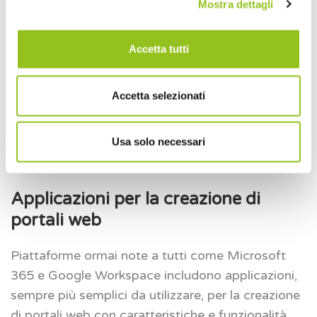
spostamenti è un nuovo elemento meritevole di
Mostra dettagli
grande attenzione.
Accetta tutti
3. Gli strumenti necessari
Accetta selezionati
Ciascun asset sopra descritto può trovare
riscontro operativo in un sempre più ampio
panorama di strumenti tecnologici con
Usa solo necessari
caratteristiche in continua evoluzione.
Applicazioni per la creazione di
portali web
Piattaforme ormai note a tutti come Microsoft
365 e Google Workspace includono applicazioni,
sempre più semplici da utilizzare, per la creazione
di portali web con caratteristiche e funzionalità