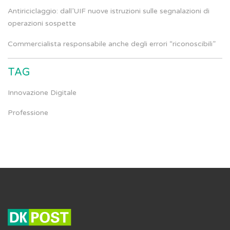
Antiriciclaggio: dall’UIF nuove istruzioni sulle segnalazioni di
operazioni sospette
Commercialista responsabile anche degli errori “riconoscibili”
TAG
Innovazione Digitale
Professione