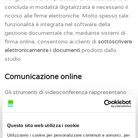
concluda in modalità digitalizzata è necessario il
ricorso alle firme elettroniche. Molto spesso tale
funzionalità è integrata nel software della
gestione documentale che, mediante sistemi di
firma online, consentono ai clienti di
sottoscrivere
elettronicamente i documenti
prodotti dallo
studio.
Comunicazione online
Gli strumenti di videoconferenza rappresentano
un ulteriore componente essenziale della
collaborazione digitale con la clientela in quanto
offrono molteplici nuovi vantaggi e opportunità.
Questo sito web utilizza i cookie
Dopo le prime esperienze improvvisate in periodo
di lockdown, ora sono definibili standard operativi
Utilizziamo i cookie per personalizzare contenuti e annunci, per