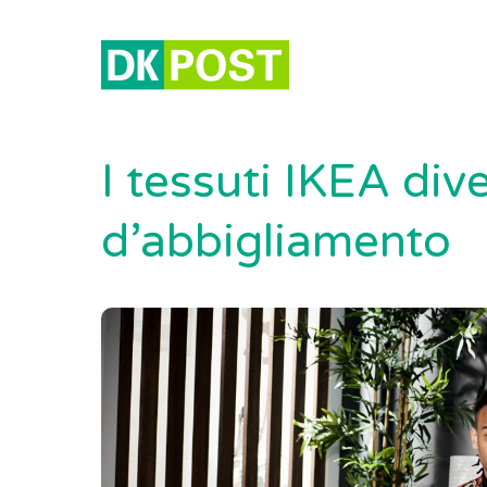
I tessuti IKEA div
d’abbigliamento