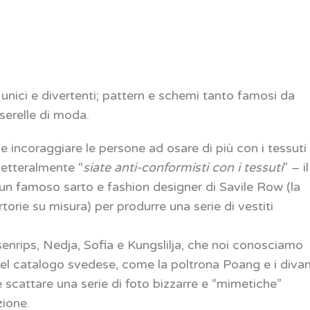
 unici e divertenti; pattern e schemi tanto famosi da
sserelle di moda.
 incoraggiare le persone ad osare di più con i tessuti
 letteralmente “
siate anti-conformisti con i tessuti
” – il
un famoso sarto e fashion designer di Savile Row (la
torie su misura) per produrre una serie di vestiti
osenrips, Nedja, Sofia e Kungslilja, che noi conosciamo
del catalogo svedese, come la poltrona Poang e i divan
 scattare una serie di foto bizzarre e “mimetiche”
ione.