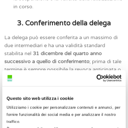
in corso.
3. Conferimento della delega
La delega può essere conferita a un massimo di
due intermediari e ha una validità standard
stabilita nel
31 dicembre del quarto anno
successivo a quello di conferimento
; prima di tale
termine è sempre possibile la revoca anticipata o
la rinuncia.
Quanto alle modalità di
comunicazione di
Questo sito web utilizza i cookie
attivazione della delega
, i dati della stessa
possono essere comunicati all’Agenzia delle
Utilizziamo i cookie per personalizzare contenuti e annunci, per
entrate con diverse modalità:
fornire funzionalità dei social media e per analizzare il nostro
traffico.
direttamente dal contribuente tramite una