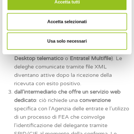
Accetta tutti
che attesta il conferimento della delega e
autentica la firma del delegante). Queste
Accetta selezionati
comunicazioni possono avvenire in modalità
“puntuale” (tramite funzionalità web) o
“massiva” (tramite invio di un unico file con
Usa solo necessari
più deleghe, utilizzando software come
Desktop telematico
o
Entratel Multifile
). Le
deleghe comunicate tramite file XML
diventano attive dopo la ricezione della
ricevuta con esito positivo.
dall’intermediario che offre un servizio web
dedicato
: ciò richiede una
convenzione
specifica con l’Agenzia delle entrate e l’utilizzo
di un processo di FEA che coinvolge
l’identificazione del delegante tramite
SPID/CIE al momento della conferma. Le