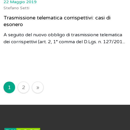
22 Maggio 2019
Stefano Setti
Trasmissione telematica corrispettivi: casi di
esonero
A seguito del nuovo obbligo di trasmissione telematica
dei corrispettivi (art. 2, 1° comma del D.Lgs. n. 127/201...
Navigazione degli articoli
1
2
»