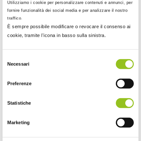
Utilizziamo i cookie per personalizzare contenuti e annunci, per
fornire funzionalità dei social media e per analizzare il nostro
traffico.
È sempre possibile modificare o revocare il consenso ai
cookie, tramite l'icona in basso sulla sinistra.
Selezione
Necessari
del
consenso
Preferenze
15 Aprile 2024
Armando Urbano
Comunicazione Titolare effettivo: cessa la
Statistiche
sospensione dell’adempimento
Dopo la pronuncia del Tar del Lazio, che ha respinto i
Marketing
ricorsi per l’annullamento dei decreti in materia di comu...