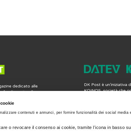
coli
DK Post è un’iniziativa
gazine dedicato alle
KOINOS, società che op
profondimenti e alle
mercato italiano del sof
ia contabile, fiscale,
professionisti, offren
 cookie
 lavoro. Ma non solo:
completa di applicazioni
nformazioni utili per la
nalizzare contenuti e annunci, per fornire funzionalità dei social media 
contabilità, i bilanci, le 
gli strumenti per
fiscali e le paghe. Vieni
ionale. Leggi, scrivi e
datevkoinos.it
.
 Post.
re o revocare il consenso ai cookie, tramite l'icona in basso sul