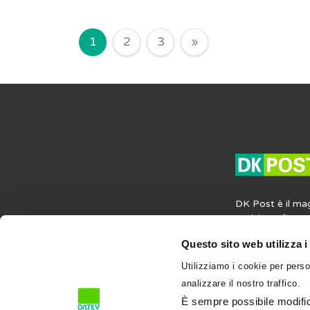
Navigazione degli arti
1
2
3
»
DK Post è il ma
notizie, agli ap
opinioni in mater
Questo sito web utilizza i
societaria e del
contiene anche i
Utilizziamo i cookie per perso
professione e su
analizzare il nostro traffico.
l’attività profess
condividi su DK
È sempre possibile modifica