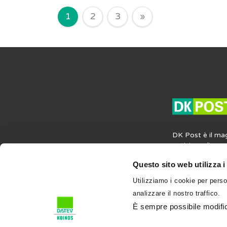
Navigazione degli arti
1
2
3
»
DK Post è il ma
notizie, agli ap
opinioni in mater
Questo sito web utilizza i
societaria e del
contiene anche i
Utilizziamo i cookie per perso
professione e su
analizzare il nostro traffico.
l’attività profess
condividi su DK
È sempre possibile modifica