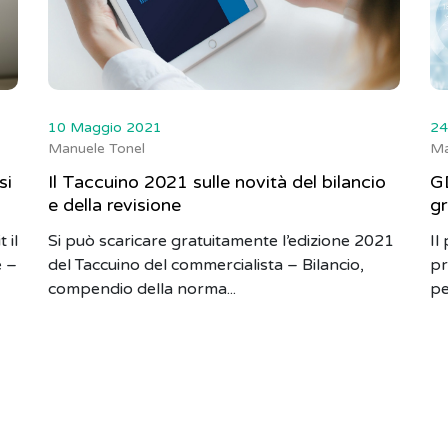
10 Maggio 2021
24
Manuele Tonel
Ma
si
Il Taccuino 2021 sulle novità del bilancio
GD
e della revisione
gr
 il
Si può scaricare gratuitamente l’edizione 2021
Il
e –
del Taccuino del commercialista – Bilancio,
pr
compendio della norma...
pe