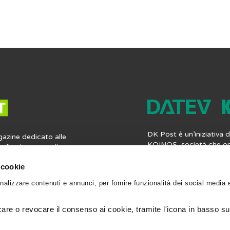
coli
DK Post è un’iniziativa
gazine dedicato alle
KOINOS, società che op
profondimenti e alle
mercato italiano del sof
ia contabile, fiscale,
professionisti, offren
 cookie
 lavoro. Ma non solo:
completa di applicazioni
nformazioni utili per la
nalizzare contenuti e annunci, per fornire funzionalità dei social media 
contabilità, i bilanci, le 
gli strumenti per
fiscali e le paghe. Vieni
ionale. Leggi, scrivi e
datevkoinos.it
.
 Post.
re o revocare il consenso ai cookie, tramite l'icona in basso sul