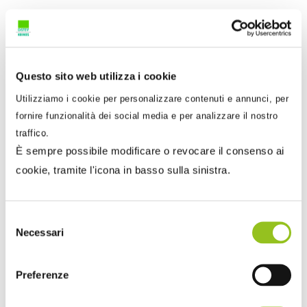
rilevare immediatamente eventuali discrepanze
(ovvero l’avvenuto incasso in moneta elettronica
a fronte della mancata emissione dello scontrino),
mentre ora le eventuali differenze possono
Questo sito web utilizza i cookie
emergere solo dall’incrocio dei dati dei
Utilizziamo i cookie per personalizzare contenuti e annunci, per
corrispettivi elettronici trasmessi dagli esercenti e
fornire funzionalità dei social media e per analizzare il nostro
dai dati dei totali dei pagamenti elettronici
traffico.
effettuati a favore degli stessi, attualmente
È sempre possibile modificare o revocare il consenso ai
trasmessi all’Agenzia delle Entrate a cura delle
cookie, tramite l'icona in basso sulla sinistra.
banche e dai diversi gestori dei circuiti di
pagamento.
Selezione
Necessari
del
consenso
Preferenze